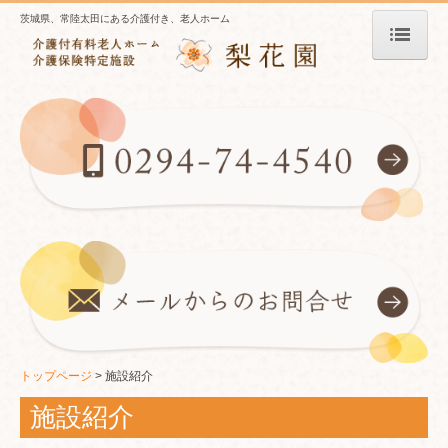
茨城県、常陸太田にある介護付き、老人ホーム
トップページ
梨花園のこだわり
施設紹介
入居費用
ご入居までの流れ
レクリエーション情報
会社概要
お問合せ
トップページ
施設紹介
個人情報保護方針
施設紹介